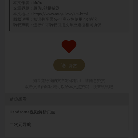
本文作者：
MuYu
文章标题：
超仿B站播放器
本文地址：
https://www.muyu.love/150.html
版权说明：
知识共享署名-非商业性使用 4.0 协议
转载声明：进行许可转载引用文章应遵循相同协议
赞赏
如果觉得我的文章对你有用，请随意赞赏
双击文章内容区域可以给本文点赞哦，快来试试吧
猜你想看
Handsome视频解析页面
二次元导航