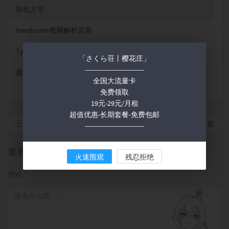
随机文章
Handsome视频解析页面
Typecho后台美化
「さくら荘丨樱花庄」
-----------------------------
超仿B站播放器
全国大流量卡
免费领取
19元-29元/月租
超值优惠-长期套餐-免费包邮
上一篇
下一篇
-----------------------------
发表评论
火速围观
残忍拒绝
评论
*