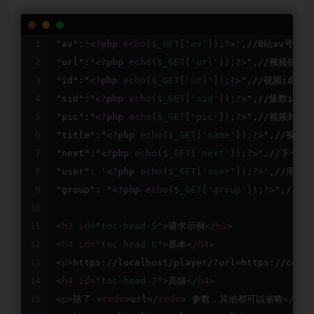
"av":'
<?php
echo
(
$_GET
[
'av'
]
)
;
?>
',//B站av号，用
"url":"
<?php
echo
(
$_GET
[
'url'
]
)
;
?>
",//视频链接

"id":"
<?php
echo
(
$_GET
[
'url'
]
)
;
?>
",//视频id

"sid":"
<?php
echo
(
$_GET
[
'sid'
]
)
;
?>
",//集数id

"pic":"
<?php
echo
(
$_GET
[
'pic'
]
)
;
?>
",//视频封面

"title":"
<?php
echo
(
$_GET
[
'name'
]
)
;
?>
",//视频标
"next":"
<?php
echo
(
$_GET
[
'next'
]
)
;
?>
",//下一集链
"user": '
<?php
echo
(
$_GET
[
'user'
]
)
;
?>
',//用户名

"group": "
<?php
echo
(
$_GET
[
'group'
]
)
;
?>
",//用户
<
h3
id
=
"
toc-head-5
"
>
请求示例
</
h3
>
<
h4
id
=
"
toc-head-6
"
>
基本
</
h4
>
<
p
>
https://localhost/player/?url=https://cdn.j
<
h4
id
=
"
toc-head-7
"
>
高级
</
h4
>
<
p
>
除了 
<
code
>
url
</
code
>
 参数，其他都可以省略
</
p
>