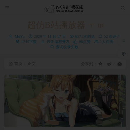
超仿B站播放器
博
发
MuYu
2020 年 11 月 17 日
6571次浏览
52 条评论
主：
布
分
1240字数
PHP
编程开发
96点赞
1人在线
时
类：
查询收录失败
间：
首页
正文
分享到：