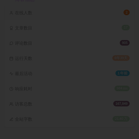
在线人数
2
文章数目
17
评论数目
905
运行天数
6年39天
最后活动
1 年前
响应耗时
984 ms
访客总数
167,849
全站字数
21.40 万