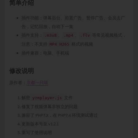
简单介绍
插件功能：弹幕后台、前置广告、暂停广告、会员去广
告，记忆回放，自动下一集
插件支持：
、
、
等常见视频格式，
.m3u8
.mp4
.flv
注意：不支持
格式的视频
MP4 H265
插件兼容：电脑、手机端
修改说明
原作者：
京都一只喵
解密
文件
yzmplayer.js
修复了视频弹幕非独立的问题
兼容了 PHP7.X，在 PHP7.4 环境测试通过
更新版本号至 v1.2.1
重写了使用说明