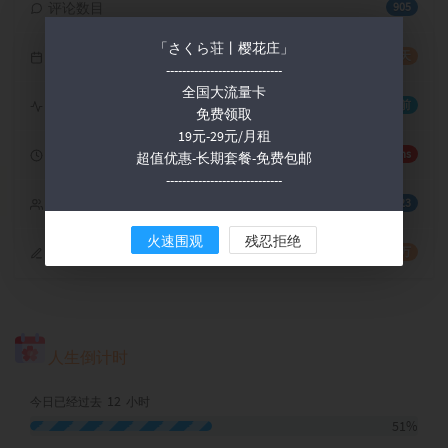
评论数目
905
「さくら荘丨樱花庄」
运行天数
6年40天
-----------------------------
全国大流量卡
最后活动
1 年前
免费领取
19元-29元/月租
响应耗时
762 ms
超值优惠-长期套餐-免费包邮
-----------------------------
访客总数
168,223
火速围观
残忍拒绝
全站字数
21.40 万
人生倒计时
12
今日已经过去
小时
51%