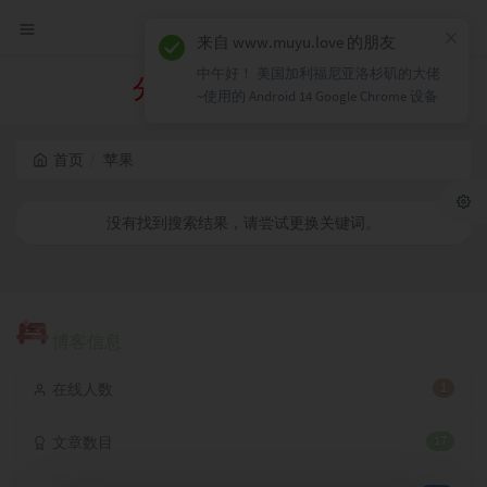
×
来自 www.muyu.love 的朋友
中午好！ 美国加利福尼亚洛杉矶的大佬
分类 苹果 下的文章
~使用的 Android 14 Google Chrome 设备
首页
苹果
没有找到搜索结果，请尝试更换关键词。
博客信息
在线人数
1
文章数目
17