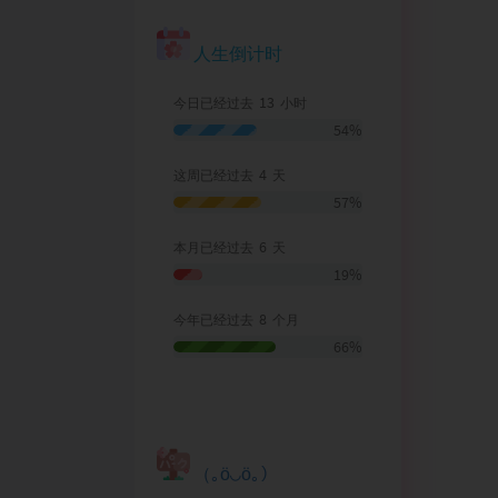
人生倒计时
13
今日已经过去
小时
54%
4
这周已经过去
天
57%
6
本月已经过去
天
19%
8
今年已经过去
个月
66%
（｡ӧ◡ӧ｡）