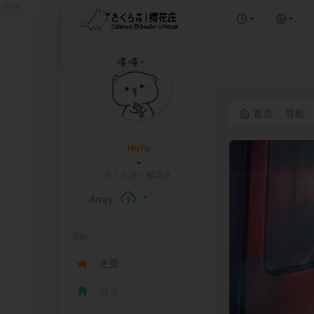
首页
导航
MuYu
さくら荘丨
>
a
L
Array
°
导航
主页
首页