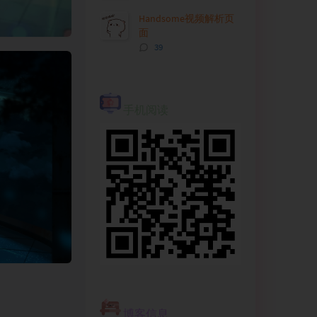
论
数：
Handsome视频解析页
面
评
39
论
数：
手机阅读
博客信息