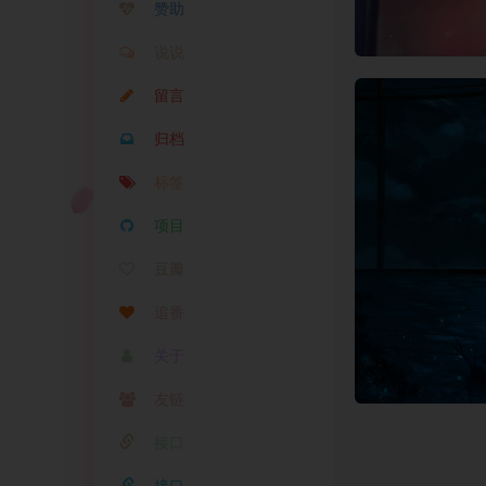
赞助
说说
留言
归档
标签
项目
豆瓣
追番
关于
友链
接口