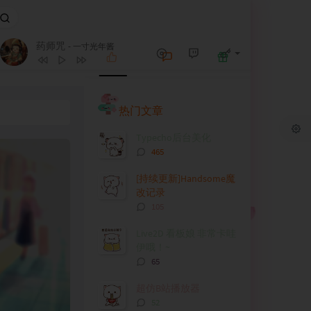
药师咒
1
七溜八溜 WAIYA
万妮达Vinida Weng
- 一寸光年酱
2
药师咒
一寸光年酱
热
最
随
门
新
机
3
少女心狙击手
葛雨晴
文
评
文
热门文章
4
风象双子
封茗囧菌
章
论
章
5
创世烟火
咩栗 / 呜米
Typecho后台美化
评
465
6
二月发财
音阙诗听 / 安胥
论
数：
[持续更新]Handsome魔
改记录
评
105
论
数：
Live2D 看板娘 非常卡哇
伊哦！~
评
65
论
数：
超仿B站播放器
评
52