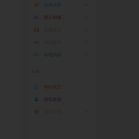
软件共享
随笔
Mac
2
0
在线语言翻译
图片相册
linux
苹果
0
0
URL编码/解码
影视音乐
Windows
安卓
图片
1
0
1
在线二维码解析
修图
游戏娱乐
相册
影视
0
1
1
在线二维码生成
其他内容
音乐
游戏
1
0
文件大小转单位
娱乐
测试
0
1
组成
JS/HTML格式化
加密
1
CSS压缩/格式化
网站状态
XML压缩/格式化
隐私政策
BASE64加密解密
友情链接
故梦