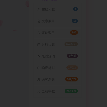
在线人数
1
文章数目
17
评论数目
905
运行天数
6年37天
最后活动
1 年前
响应耗时
2.502 s
访客总数
167,374
全站字数
21.40 万