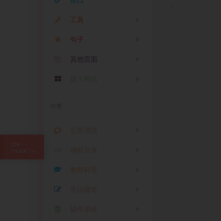
接口
工具
句子
IP查询
其他页面
音乐搜索
精选一言
视频解析
旗下网站
MD5加密
暖语情话
屏幕录制
在线PING
精选签名
音乐
影视
图床
云盘
分类
今天吃什么？
汉字转拼音
精选说说
公告消息
AI垃圾分类
精选网名
编程开发
公告
0
Whois查询
网易热评
教程科普
消息
PHP
0
6
手机号查询
舔狗日记
生活随笔
Shell
教程
CDN！~
0
2
已无流量了~o~
ICP备案查询
精选文案
操作系统
Python
科普
生活
0
0
0
全国天气查询