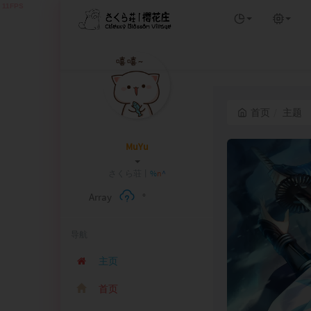
首页
主题
MuYu
さくら
>
B
n
U
w
Array
°
导航
主页
首页