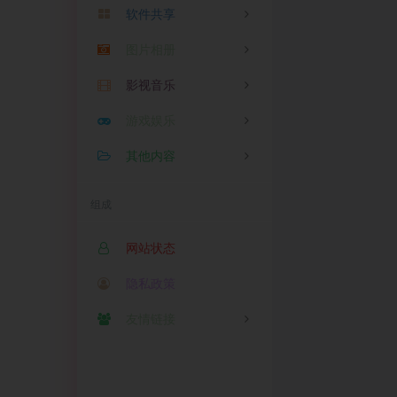
软件共享
随笔
Mac
2
0
在线语言翻译
图片相册
linux
苹果
0
0
URL编码/解码
影视音乐
Windows
安卓
图片
1
0
1
在线二维码解析
修图
游戏娱乐
相册
影视
0
1
1
在线二维码生成
其他内容
音乐
游戏
1
0
文件大小转单位
娱乐
测试
0
1
组成
JS/HTML格式化
加密
1
CSS压缩/格式化
网站状态
XML压缩/格式化
隐私政策
BASE64加密解密
友情链接
故梦