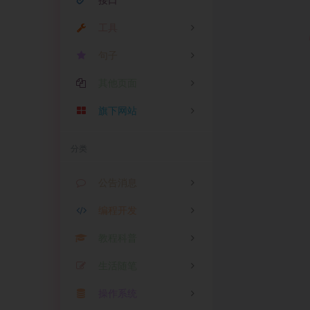
接口
工具
句子
IP查询
其他页面
音乐搜索
精选一言
视频解析
旗下网站
MD5加密
暖语情话
屏幕录制
在线PING
精选签名
音乐
影视
图床
云盘
分类
今天吃什么？
汉字转拼音
精选说说
公告消息
AI垃圾分类
精选网名
编程开发
公告
0
Whois查询
网易热评
教程科普
消息
PHP
0
6
手机号查询
舔狗日记
生活随笔
Shell
教程
0
2
ICP备案查询
精选文案
操作系统
Python
科普
生活
0
0
0
全国天气查询