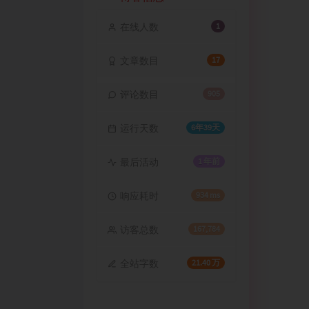
在线人数
1
文章数目
17
评论数目
905
运行天数
6年39天
最后活动
1 年前
响应耗时
934 ms
访客总数
167,784
全站字数
21.40 万