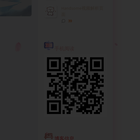
论
数：
Handsome视频解析页
面
评
39
论
数：
手机阅读
博客信息