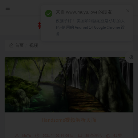
×
来自 www.muyu.love 的朋友
夜猫子好！ 美国加利福尼亚洛杉矶的大
标签 视频 下的文章
佬~使用的 Android 14 Google Chrome 设
备
首页
视频
Handsome视频解析页面
MuYu
2021 年 02 月 06 日
39 条评论
61 赞