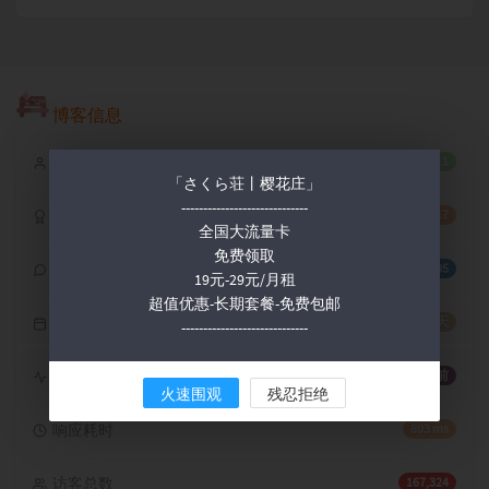
博客信息
在线人数
1
「さくら荘丨樱花庄」
-----------------------------
文章数目
17
全国大流量卡
免费领取
评论数目
905
19元-29元/月租
超值优惠-长期套餐-免费包邮
运行天数
6年37天
-----------------------------
最后活动
1 年前
火速围观
残忍拒绝
响应耗时
803 ms
访客总数
167,324