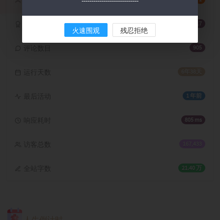
在线人数
-----------------------------
文章数目
17
火速围观
残忍拒绝
评论数目
905
运行天数
6年38天
最后活动
1 年前
响应耗时
805 ms
访客总数
167,433
全站字数
21.40 万
人生倒计时