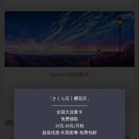
Typecho后台美化
MuYu
2020 年 11 月 15 日
465 条评论
358 赞
「さくら荘丨樱花庄」
-----------------------------
全国大流量卡
免费领取
博客信息
19元-29元/月租
超值优惠-长期套餐-免费包邮
1