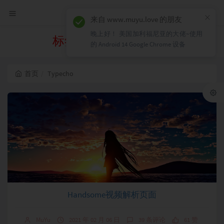
×
来自 www.muyu.love 的朋友
晚上好！ 美国加利福尼亚的大佬~使用
标签 Typecho 下的文章
的 Android 14 Google Chrome 设备
首页
Typecho
Handsome视频解析页面
MuYu
2021 年 02 月 06 日
39 条评论
61 赞