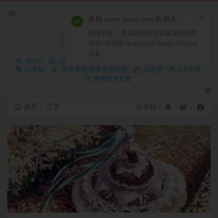
×
来自 www.muyu.love 的朋友
夜猫子好！ 美国加利福尼亚蒙诺维亚的
落羽的城市
大佬~使用的 Android 14 Google Chrome
设备
博
发
MuYu
2020 年 11 月 20 日
1345次浏览
暂无评论
主：
布
分
74字数
音乐
影视音乐
其他内容
23点赞
2人在线
时
类：
查询收录失败
间：
首页
正文
分享到：