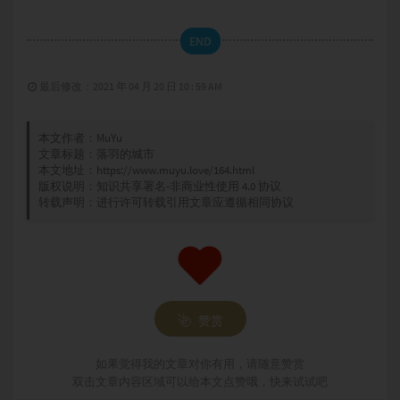
END
最后修改：2021 年 04 月 20 日 10 : 59 AM
本文作者：
MuYu
文章标题：
落羽的城市
本文地址：
https://www.muyu.love/164.html
版权说明：
知识共享署名-非商业性使用 4.0 协议
转载声明：进行许可转载引用文章应遵循相同协议
赞赏
如果觉得我的文章对你有用，请随意赞赏
双击文章内容区域可以给本文点赞哦，快来试试吧