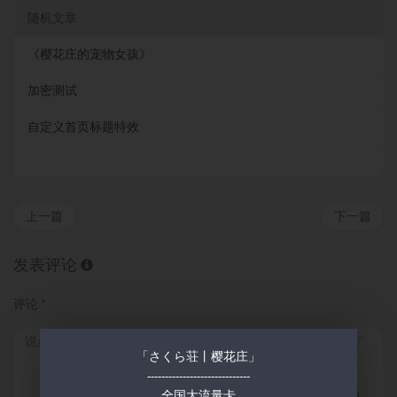
随机文章
《樱花庄的宠物女孩》
加密测试
自定义首页标题特效
上一篇
下一篇
发表评论
评论
*
「さくら荘丨樱花庄」
-----------------------------
全国大流量卡