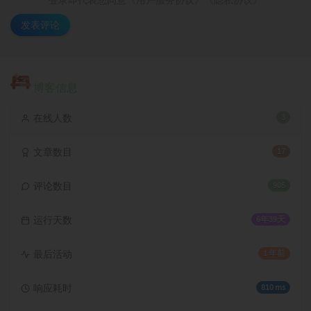
登录即代表您同意
《用户服务协议》《隐私协议》
发表评论
博客信息
在线人数
3
文章数目
17
评论数目
905
运行天数
6年39天
最后活动
1 年前
响应耗时
810 ms