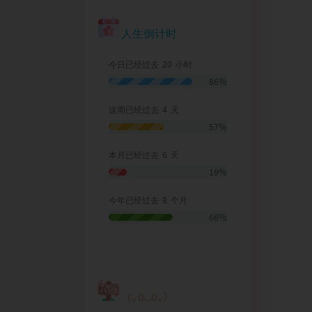
人生倒计时
20
今日已经过去
小时
86%
4
这周已经过去
天
57%
6
本月已经过去
天
19%
8
今年已经过去
个月
66%
（｡ӧ◡ӧ｡）