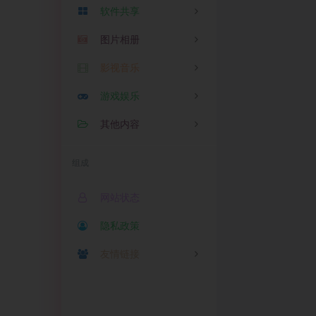
软件共享
随笔
Mac
2
0
在线语言翻译
图片相册
linux
苹果
0
0
URL编码/解码
影视音乐
Windows
安卓
图片
1
0
1
在线二维码解析
修图
游戏娱乐
相册
影视
0
1
1
在线二维码生成
其他内容
音乐
游戏
1
0
文件大小转单位
娱乐
测试
0
1
组成
JS/HTML格式化
加密
1
CSS压缩/格式化
网站状态
XML压缩/格式化
隐私政策
BASE64加密解密
友情链接
故梦