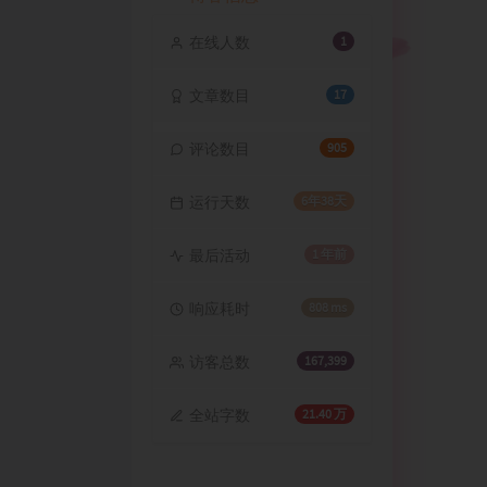
在线人数
1
文章数目
17
评论数目
905
运行天数
6年38天
最后活动
1 年前
响应耗时
808 ms
访客总数
167,399
全站字数
21.40 万