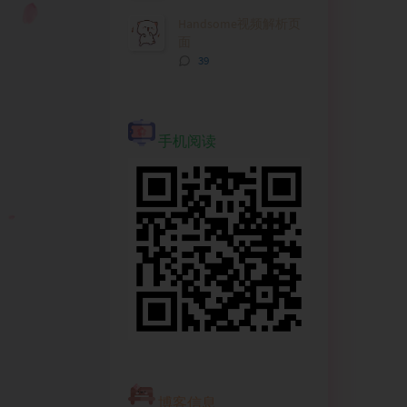
论
数：
Handsome视频解析页
面
评
39
论
数：
手机阅读
博客信息