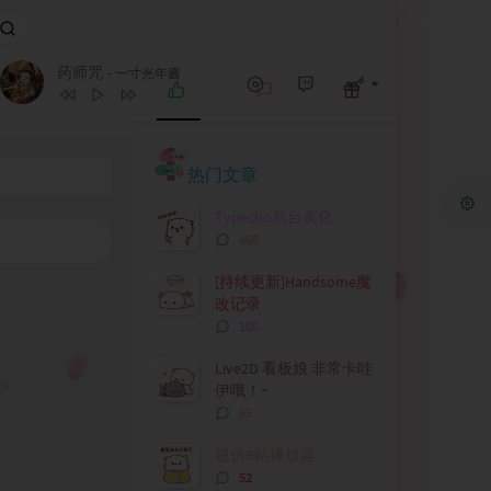
药师咒
1
七溜八溜 WAIYA
万妮达Vinida Weng
- 一寸光年酱
2
药师咒
一寸光年酱
热
最
随
门
新
机
3
少女心狙击手
葛雨晴
文
评
文
热门文章
4
风象双子
封茗囧菌
章
论
章
5
创世烟火
咩栗 / 呜米
Typecho后台美化
评
465
6
二月发财
音阙诗听 / 安胥
论
数：
[持续更新]Handsome魔
改记录
评
105
论
数：
Live2D 看板娘 非常卡哇
伊哦！~
评
65
论
数：
超仿B站播放器
评
52