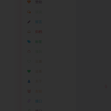
赞助
说说
留言
归档
标签
项目
豆瓣
追番
关于
友链
接口