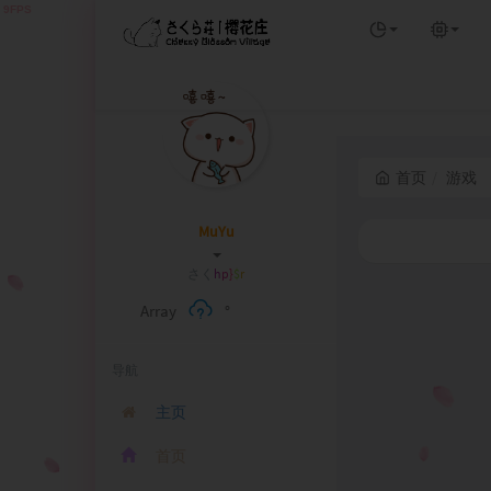
首页
游戏
MuYu
さくら荘
c
4
k
P
Array
°
导航
主页
首页