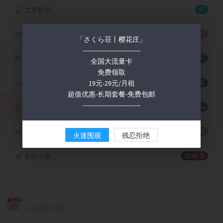
文章数目
17
评论数目
905
「さくら荘丨樱花庄」
-----------------------------
运行天数
6年39天
全国大流量卡
免费领取
19元-29元/月租
最后活动
1 年前
超值优惠-长期套餐-免费包邮
-----------------------------
响应耗时
786 ms
CDN！~
已无流量了~o~
访客总数
167,759
火速围观
残忍拒绝
全站字数
21.40 万
人生倒计时