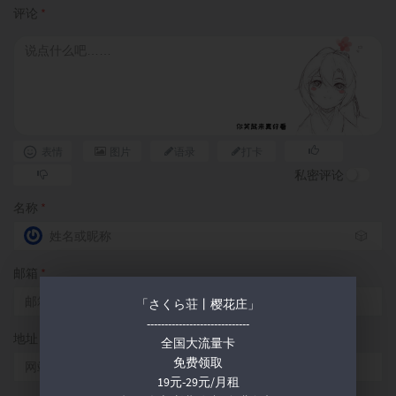
评论
*
表情
图片
语录
打卡
私密评论
名称
*
🎲
邮箱
*
「さくら荘丨樱花庄」
-----------------------------
地址
全国大流量卡
免费领取
19元-29元/月租