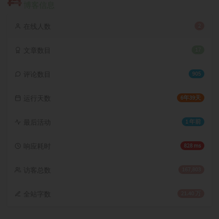
博客信息
在线人数
2
文章数目
17
评论数目
905
运行天数
6年39天
最后活动
1 年前
响应耗时
828 ms
访客总数
167,803
全站字数
21.40 万