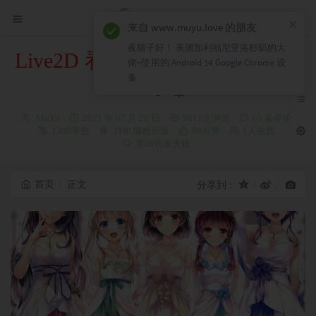
×
来自 www.muyu.love 的朋友
夜猫子好！ 美国加利福尼亚洛杉矶的大
Live2D 看板娘 非常卡哇伊哦！
佬~使用的 Android 14 Google Chrome 设
备
~
博
发
MuYu
2021 年 07 月 20 日
5611次浏览
65 条评论
主：
布
分
1388字数
PHP
编程开发
88点赞
1人在线
时
类：
查询收录失败
间：
首页
正文
分享到：