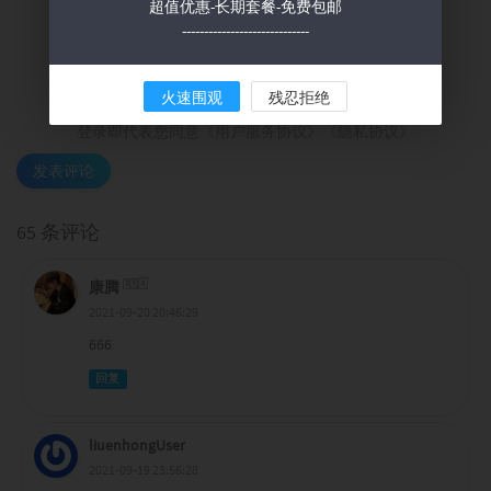
超值优惠-长期套餐-免费包邮
第三方登陆
-----------------------------
Loading...
登录
注册+
火速围观
残忍拒绝
登录即代表您同意
《用户服务协议》《隐私协议》
发表评论
65 条评论
康腾
2021-09-20 20:46:29
666
回复
liuenhongUser
2021-09-19 23:56:28