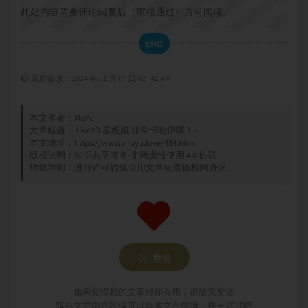
此处内容需要评论回复后（审核通过）方可阅读。
END
最后修改：2024 年 01 月 07 日 02 : 42 AM
本文作者：
MuYu
文章标题：
Live2D 看板娘 非常卡哇伊哦！~
本文地址：
https://www.muyu.love/454.html
版权说明：
知识共享署名-非商业性使用 4.0 协议
转载声明：进行许可转载引用文章应遵循相同协议
赞赏
如果觉得我的文章对你有用，请随意赞赏
双击文章内容区域可以给本文点赞哦，快来试试吧