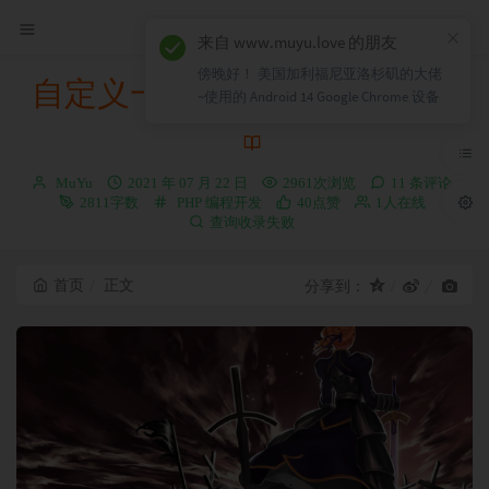
×
来自 www.muyu.love 的朋友
傍晚好！ 美国加利福尼亚洛杉矶的大佬
自定义一个萌萌哒返回顶部
~使用的 Android 14 Google Chrome 设备
博
发
MuYu
2021 年 07 月 22 日
2961次浏览
11 条评论
主：
布
分
2811字数
PHP
编程开发
40点赞
1人在线
时
类：
查询收录失败
间：
首页
正文
分享到：