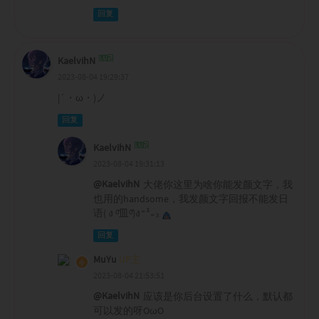
回复
KaelvihN
2023-08-04 19:29:37
|´・ω・)ノ
回复
KaelvihN
2023-08-04 19:31:13
@KaelvihN
大佬你这里为啥你能发颜文字，我
也用的handsome，我发颜文字回报不能发日
语( ง ᵒ̌皿ᵒ̌)ง⁼³₌₃
回复
MuYu
UP主
2023-08-04 21:53:51
@KaelvihN
应该是你后台设置了什么，默认都
可以发的呀OωO