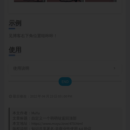
示例
见博客右下角位置哇咔咔！
使用
使用说明
END
最后修改：2022 年 04 月 23 日 03 : 00 PM
本文作者：
MuYu
文章标题：
自定义一个萌萌哒返回顶部
本文地址：
https://www.muyu.love/473.html
版权说明：
知识共享署名-非商业性使用 4.0 协议