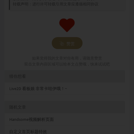
转载声明：进行许可转载引用文章应遵循相同协议
赞赏
如果觉得我的文章对你有用，请随意赞赏
双击文章内容区域可以给本文点赞哦，快来试试吧
猜你想看
Live2D 看板娘 非常卡哇伊哦！~
随机文章
Handsome视频解析页面
自定义首页标题特效