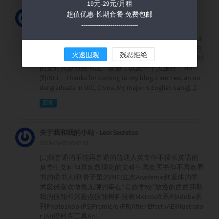
19元-29元/月租
关于我和我的小站 - Leoi Secretus
超值优惠-长期套餐-免费包邮
-----------------------------
2025-05-26 21:35:07
[...]我感谢光临敝站。我是Leo，目前本科大四就读于UI
C。我的专业是英语语言文学（传意分流），感兴趣的
火速围观
残忍拒绝
领域包括多模态分析、概念隐喻和语料库语言学。平时
的爱好兴趣包括书法、音游，以及一个人旅行，MBTI
为INFJ。Thanks for coming to my blog. I am Leo, an un
dergraduate in UIC, China. My major is English Lang[...]
回复
关于我和我的小站 - Leoi Secretus
2023-10-05 18:42:43
[...]我普通的不能再普通的普通人英专但不擅长英语的
英专生文科但喜欢数理化的文科生喜欢买书但不喜欢看
书的读书人I到骨子里的INFJ立志Academic到退休的学
术废佬喜欢做最无聊的事在“贵族学校”放逐的西西弗斯
我的技能和兴趣点技能树科技树Microsoft系列Adobe系
列Photoshop (PS)Premiere (PR)After Effect (AE)Illustrato
r (AI)语料库工具An[...]