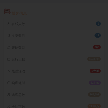
博客信息
在线人数
2
文章数目
17
评论数目
905
运行天数
6年38天
最后活动
1 年前
响应耗时
814 ms
访客总数
167,391
全站字数
21.40 万