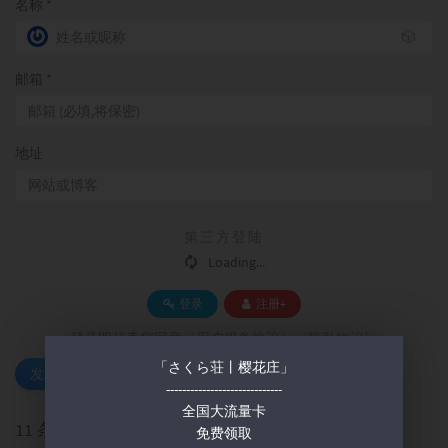
名称
*
🎲
邮箱
*
地址
第三方登陆
Loading...
登录
注册+
登录即代表您同意
《用户服务协议》《隐私协议》
「さくら荘丨樱花庄」
发表评论
-----------------------------
全国大流量卡
11 条评论
免费领取