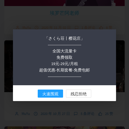
埃罗芒阿老师
MuYu
2020 年 11 月 02 日
1 条评论
8 赞
「さくら荘丨樱花庄」
-----------------------------
全国大流量卡
免费领取
19元-29元/月租
超值优惠-长期套餐-免费包邮
-----------------------------
火速围观
残忍拒绝
测试
MuYu
2020 年 10 月 27 日
5 条评论
25 赞