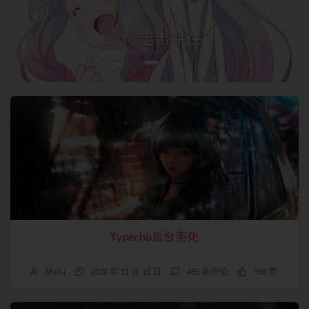
v
t
i
愿你走出半生
o
u
s
Typecho后台美化
MuYu
2020 年 11 月 15 日
465 条评论
358 赞